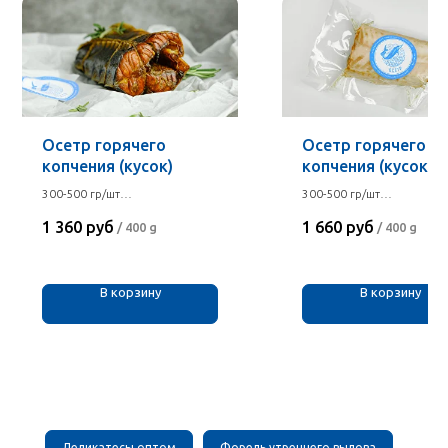
Осетр горячего
Осетр горячего
копчения (кусок)
копчения (кусок, б
кожи)
300-500 гр/шт
300-500 гр/шт
3400 руб/кг
4150 руб/кг
1 360
руб
1 660
руб
/
400 g
/
400 g
В корзину
В корзину
Деликатесы оптом
Форель утреннего вылова