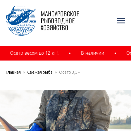
Осетр весом до 12 кг !
В наличии
Осе
Главная
Свежая рыба
Осетр 3,5+